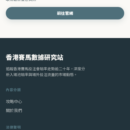
前往官網
香港賽馬數據研究站
追蹤香港賽馬投注會賠率走勢逾二十年，深度分
析入場池賠率與場外投注流量的市場動態。
內容分類
攻略中心
關於我們
法律聲明