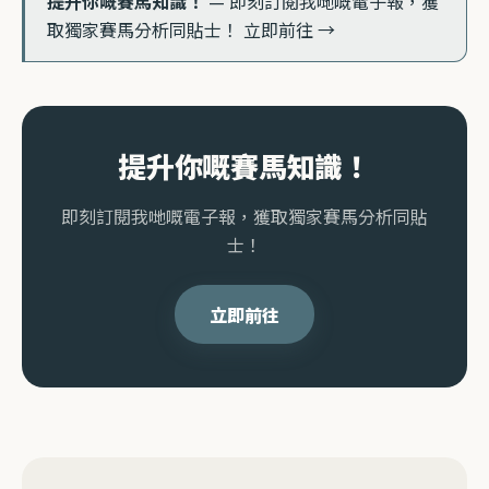
提升你嘅賽馬知識！
— 即刻訂閱我哋嘅電子報，獲
取獨家賽馬分析同貼士！
立即前往 →
提升你嘅賽馬知識！
即刻訂閱我哋嘅電子報，獲取獨家賽馬分析同貼
士！
立即前往