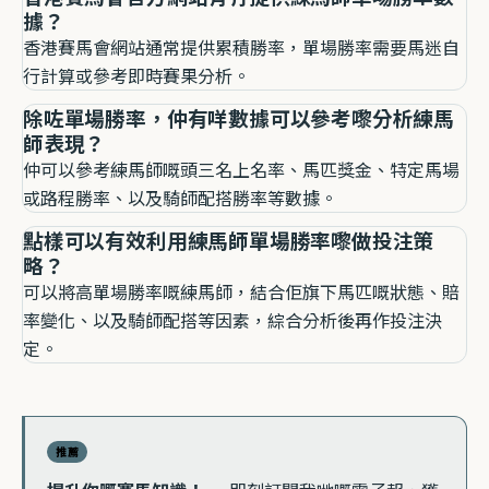
據？
香港賽馬會網站通常提供累積勝率，單場勝率需要馬迷自
行計算或參考即時賽果分析。
除咗單場勝率，仲有咩數據可以參考嚟分析練馬
師表現？
仲可以參考練馬師嘅頭三名上名率、馬匹獎金、特定馬場
或路程勝率、以及騎師配搭勝率等數據。
點樣可以有效利用練馬師單場勝率嚟做投注策
略？
可以將高單場勝率嘅練馬師，結合佢旗下馬匹嘅狀態、賠
率變化、以及騎師配搭等因素，綜合分析後再作投注決
定。
推薦