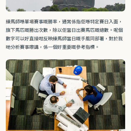
練馬師喺單場賽事嘅勝率，通常係指佢喺特定賽日入面，
旗下馬匹嘅勝出次數，除以佢當日出賽馬匹嘅總數。呢個
數字可以好直接咁反映練馬師當日嘅手風同部署，對於我
哋分析賽事嚟講，係一個好重要嘅參考指標。