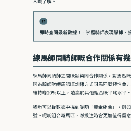
入嘅了解。
??
即時查閱最新數據！
- 掌握騎師表現脈搏，
練馬師同騎師嘅合作關係有幾
練馬師同騎師之間嘅默契同合作關係，對馬匹嘅
因為騎師對練馬師嘅訓練方式同馬匹嘅特性會非
維持喺20%以上，遠高於其他組合嘅平均水平
我哋可以從數據中搵到呢啲「黃金組合」。例如
號。呢啲組合嘅馬匹，喺投注時會更加值得留意