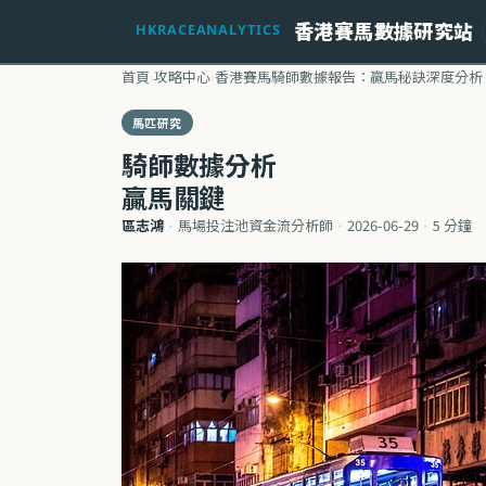
香港賽馬數據研究站
首頁
›
攻略中心
›
香港賽馬騎師數據報告：贏馬秘訣深度分析
馬匹研究
騎師數據分析
贏馬關鍵
區志鴻
·
馬場投注池資金流分析師
·
2026-06-29
·
5 分鐘