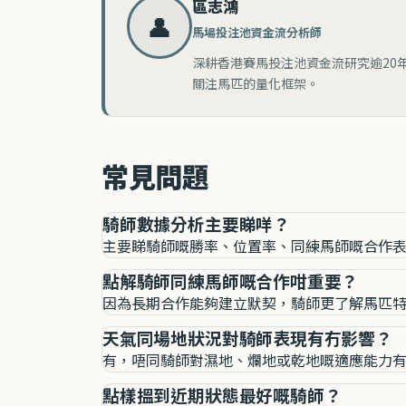
區志鴻
👤
馬場投注池資金流分析師
深耕香港賽馬投注池資金流研究逾20
關注馬匹的量化框架。
常見問題
騎師數據分析主要睇咩？
主要睇騎師嘅勝率、位置率、同練馬師嘅合作
點解騎師同練馬師嘅合作咁重要？
因為長期合作能夠建立默契，騎師更了解馬匹
天氣同場地狀況對騎師表現有冇影響？
有，唔同騎師對濕地、爛地或乾地嘅適應能力
點樣搵到近期狀態最好嘅騎師？