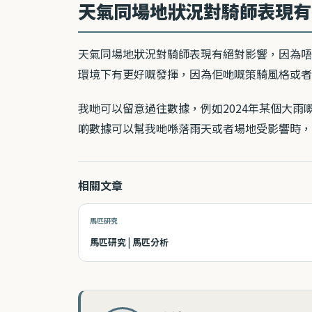
天氣同場地狀況對騎師表現有
天氣同場地狀況對騎師表現有絕對影響，因為唔
環境下有更好嘅發揮，因為佢哋嘅策騎風格或者
我哋可以留意過往數據，例如2024年某個大
啲數據可以幫我哋喺落雨天或者場地受影響時，
相關文章
馬匹研究
馬匹研究 | 馬匹分析