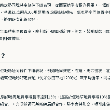
態走勢同埋特定條件下嘅表現，從而更精準咁預測賽果。一個好
4馬季，潘頓就以超過100場頭馬嘅成績遙遙領先，佢嘅勝率同位
、邊個班次跑得最好。
年嘅勝率同位置率，嚟判斷佢哋嘅穩定性。例如，某啲騎師可能
訓練數據庫。
？
佢哋喺唔同條件下嘅表現，例如唔同賽道、距離、馬匹班次，甚
以觀察佢哋喺特定賽道（例如沙田草地1200米）嘅平均勝率，
人騎師喺泥地賽事嘅勝率達到15%，遠高於佢喺草地賽事嘅10
組合」。有啲騎師同某啲練馬師合作，勝率會特別高，呢可能係