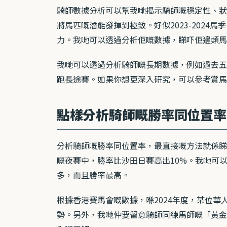
騎師數據分析可以幫我哋揭示騎師嘅穩定性、狀
將馬匹嘅潛能發揮到極致。好似2023-202
力。我哋可以透過分析佢嘅數據，睇吓佢邊類馬
我哋可以透過分析騎師嘅長期數據，例如過去五
跑長途賽。如果你想更深入研究，可以參考賞馬
點樣分析騎師嘅勝率同位置率
分析騎師嘅勝率同位置率，最直接嘅方法就係睇
嘅夜賽中，勝率比沙田日賽高出10%。我哋可
多，而且勝率最高。
根據香港賽馬會嘅數據，喺2024年度，某位華
勢。另外，我哋仲要留意騎師同練馬師嘅「黃金