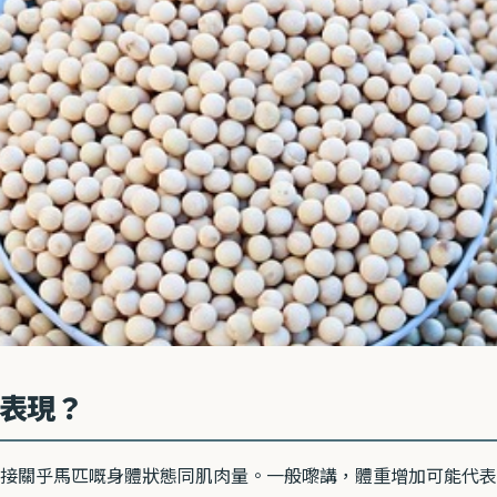
表現？
接關乎馬匹嘅身體狀態同肌肉量。一般嚟講，體重增加可能代表