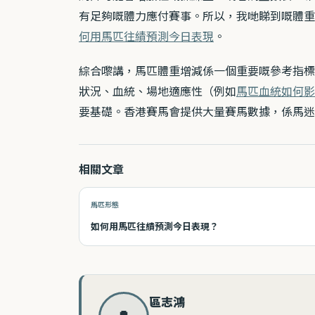
有足夠嘅體力應付賽事。所以，我哋睇到嘅體重
何用馬匹往績預測今日表現
。
綜合嚟講，馬匹體重增減係一個重要嘅參考指標
狀況、血統、場地適應性（例如
馬匹血統如何影
要基礎。香港賽馬會提供大量賽馬數據，係馬迷
相關文章
馬匹形態
如何用馬匹往績預測今日表現？
區志鴻