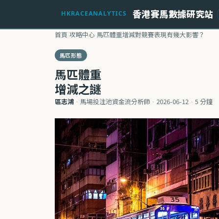
香港賽馬數據研究站
首頁
›
攻略中心
›
馬匹體重增減對競賽表現有幾大影響？
馬匹形態
馬匹體重
增減之謎
區志鴻
·
馬場投注池資金流分析師
·
2026-06-12
·
5 分鐘