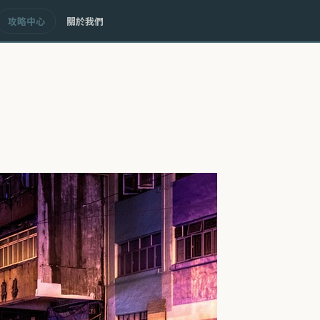
攻略中心
關於我們