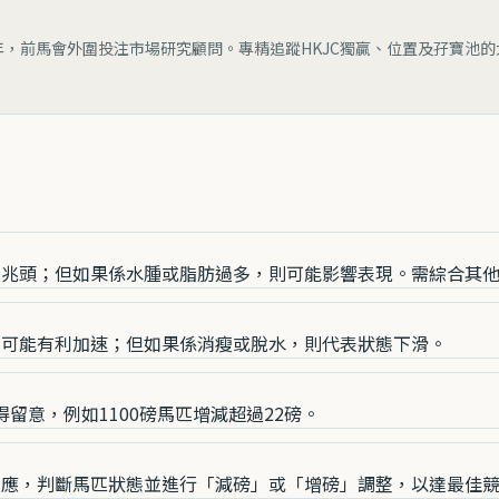
年，前馬會外圍投注市場研究顧問。專精追蹤HKJC獨贏、位置及孖寶池
好兆頭；但如果係水腫或脂肪過多，則可能影響表現。需綜合其
，可能有利加速；但如果係消瘦或脫水，則代表狀態下滑。
留意，例如1100磅馬匹增減超過22磅。
反應，判斷馬匹狀態並進行「減磅」或「增磅」調整，以達最佳