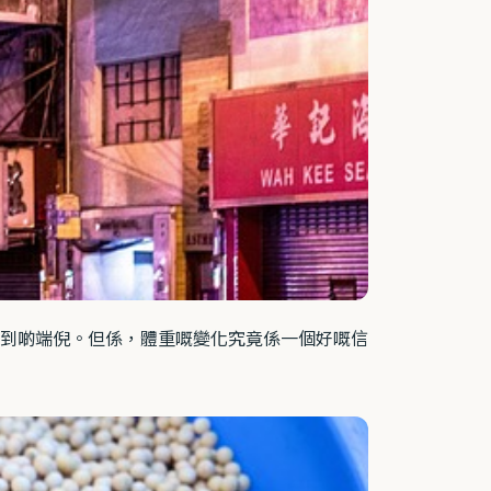
到啲端倪。但係，體重嘅變化究竟係一個好嘅信