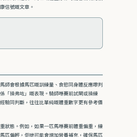
康信號嘅文章。
馬師會根據馬匹嘅訓練量、食慾同身體反應嚟判
係「操弗咗」嘅表現。騎師喺賽前試閘或操練
經驗同判斷，往往比單純嘅體重數字更有參考價
重狀態。例如，如果一匹馬喺賽前體重偏重，練
馬匹偏輕，佢哋可能會增加營養補充，確保馬匹