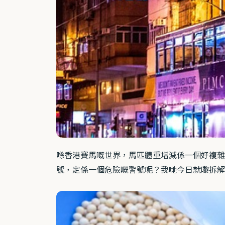
喺香港賽馬嘅世界，馬匹體重增減係一個好複雜
號，定係一個危險嘅警號呢？我哋今日就嚟拆解