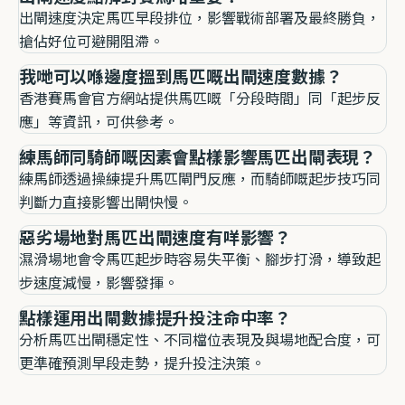
出閘速度決定馬匹早段排位，影響戰術部署及最終勝負，
搶佔好位可避開阻滯。
我哋可以喺邊度搵到馬匹嘅出閘速度數據？
香港賽馬會官方網站提供馬匹嘅「分段時間」同「起步反
應」等資訊，可供參考。
練馬師同騎師嘅因素會點樣影響馬匹出閘表現？
練馬師透過操練提升馬匹閘門反應，而騎師嘅起步技巧同
判斷力直接影響出閘快慢。
惡劣場地對馬匹出閘速度有咩影響？
濕滑場地會令馬匹起步時容易失平衡、腳步打滑，導致起
步速度減慢，影響發揮。
點樣運用出閘數據提升投注命中率？
分析馬匹出閘穩定性、不同檔位表現及與場地配合度，可
更準確預測早段走勢，提升投注決策。