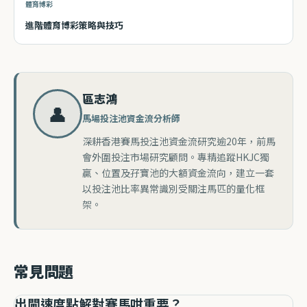
體育博彩
進階體育博彩策略與技巧
區志鴻
👤
馬場投注池資金流分析師
深耕香港賽馬投注池資金流研究逾20年，前馬
會外圍投注市場研究顧問。專精追蹤HKJC獨
贏、位置及孖寶池的大額資金流向，建立一套
以投注池比率異常識別受關注馬匹的量化框
架。
常見問題
出閘速度點解對賽馬咁重要？