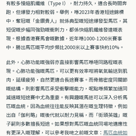
有較多慢縮肌纖維（Type I），耐力持久，適合長時間奔
跑，但爆發力相對較弱。舉例，喺2023年香港短途錦標
中，奪冠嘅「金鑽貴人」就係典型嘅短途爆發型馬匹，其
短促嘅步幅同強勁嘅衝刺力，都係快縮肌纖維發達嘅表
現。根據香港賽馬會嘅數據，近年喺1000-1200米賽事
中，勝出馬匹嘅平均步頻比2000米以上賽事快約10%。
此外，心肺功能嘅強弱亦直接影響馬匹喺唔同路程嘅表
現。心肺功能強嘅馬匹，可以更有效率咁將氧氣輸送到肌
肉，延緩疲勞，自然更適合長途賽事。而骨骼密度同關節
嘅結構，則影響馬匹承受衝擊嘅能力，呢點喺頻繁加速同
減速嘅短途賽中尤為重要。有興趣嘅馬迷可以深入分析馬
匹嘅血統，因為血統往往能反映其潛在嘅生理特徵，例如
出自「伽利略」嘅後代就以耐力見稱，而「街頭英雄」嘅
子嗣則多數擅長短途。如果想對馬匹嘅血統同場地適應性
有更深入嘅理解，可以參考我哋之前嘅文章：
馬匹血統如