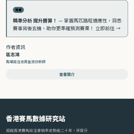
推薦
精準分析 提升勝算！
— 掌握馬匹路程適應性，洞悉
賽事背後玄機，助你更準確預測賽果！
立即前往 →
作者資訊
區志鴻
馬場投注池資金流分析師
查看簡介
香港賽馬數據研究站
追蹤香港賽馬投注會賠率走勢逾二十年，深度分