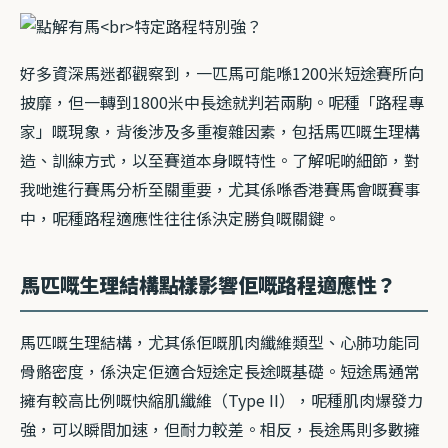
好多資深馬迷都觀察到，一匹馬可能喺1200米短途賽所向
披靡，但一轉到1800米中長途就判若兩駒。呢種「路程專
家」嘅現象，背後涉及多重複雜因素，包括馬匹嘅生理構
造、訓練方式，以至賽道本身嘅特性。了解呢啲細節，對
我哋進行賽馬分析至關重要，尤其係喺香港賽馬會嘅賽事
中，呢種路程適應性往往係決定勝負嘅關鍵。
馬匹嘅生理結構點樣影響佢嘅路程適應性？
馬匹嘅生理結構，尤其係佢嘅肌肉纖維類型、心肺功能同
骨骼密度，係決定佢適合短途定長途嘅基礎。短途馬通常
擁有較高比例嘅快縮肌纖維（Type II），呢種肌肉爆發力
強，可以瞬間加速，但耐力較差。相反，長途馬則多數擁