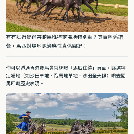
有冇試過覺得某啲馬喺特定場地特別勁？其實唔係錯
覺，馬匹對場地嘅適應性真係關鍵！
你可以透過香港賽馬會官網嘅「馬匹往績」頁面，篩選特
定場地（如沙田草地、跑馬地草地、沙田全天候）嚟查閱
馬匹嘅歷史表現。