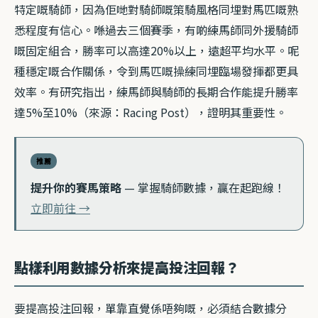
特定嘅騎師，因為佢哋對騎師嘅策騎風格同埋對馬匹嘅熟
悉程度有信心。喺過去三個賽季，有啲練馬師同外援騎師
嘅固定組合，勝率可以高達20%以上，遠超平均水平。呢
種穩定嘅合作關係，令到馬匹嘅操練同埋臨場發揮都更具
效率。有研究指出，練馬師與騎師的長期合作能提升勝率
達5%至10%（來源：Racing Post），證明其重要性。
推薦
提升你的賽馬策略
— 掌握騎師數據，贏在起跑線！
立即前往 →
點樣利用數據分析來提高投注回報？
要提高投注回報，單靠直覺係唔夠嘅，必須結合數據分