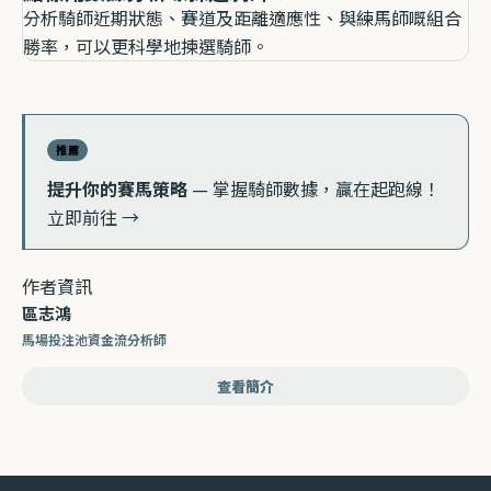
分析騎師近期狀態、賽道及距離適應性、與練馬師嘅組合
勝率，可以更科學地揀選騎師。
推薦
提升你的賽馬策略
— 掌握騎師數據，贏在起跑線！
立即前往 →
作者資訊
區志鴻
馬場投注池資金流分析師
查看簡介