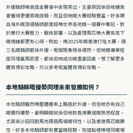
外援騎師喺高獎金賽事中表現突出，主要原因係佢哋通常
會獲得更優質嘅座騎，而且佢哋嘅大賽經驗豐富。好多嚟
自海外嘅頂級騎師都曾經喺世界各地嘅一級賽中奪冠，對
於應付大賽壓力、戰術部署、以及處理馬匹喺大賽氣氛下
嘅情緒都更有心得。例如，喺2025年嘅香港打吡大賽，頭
三名嘅騎師都係外援，呢個現象唔係偶然。佢哋嘅專業程
度同埋贏馬慾望，都係佢哋成功嘅重要因素。想了解更多
體育博彩攻略，可以參考呢篇體育博彩攻略。
本地騎師嘅優勢同埋未來發展如何？
本地騎師雖然喺整體勝率上略遜於外援，但佢哋亦有自己
嘅獨特優勢。最明顯嘅就係佢哋對香港賽道嘅熟悉程度，
尤其係沙田同跑馬地兩個馬場嘅特性，以及香港馬匹嘅脾
性。好多本地騎師都有豐富嘅經驗，知道點樣喺唔同嘅場