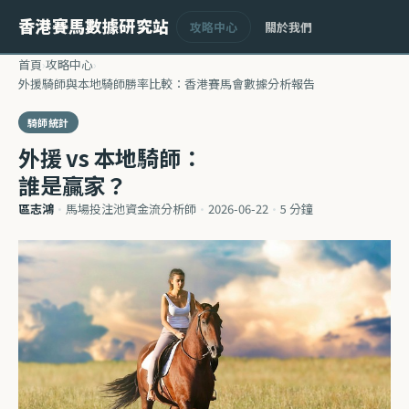
香港賽馬數據研究站
攻略中心
關於我們
首頁
›
攻略中心
›
外援騎師與本地騎師勝率比較：香港賽馬會數據分析報告
騎師統計
外援 vs 本地騎師：
誰是贏家？
區志鴻
·
馬場投注池資金流分析師
·
2026-06-22
·
5 分鐘