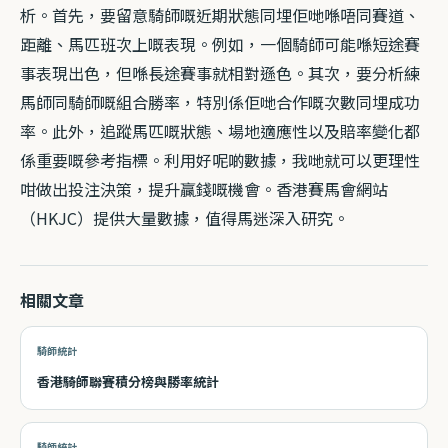
析。首先，要留意騎師嘅近期狀態同埋佢哋喺唔同賽道、
距離、馬匹班次上嘅表現。例如，一個騎師可能喺短途賽
事表現出色，但喺長途賽事就相對遜色。其次，要分析練
馬師同騎師嘅組合勝率，特別係佢哋合作嘅次數同埋成功
率。此外，追蹤馬匹嘅狀態、場地適應性以及賠率變化都
係重要嘅參考指標。利用好呢啲數據，我哋就可以更理性
咁做出投注決策，提升贏錢嘅機會。香港賽馬會網站
（HKJC）提供大量數據，值得馬迷深入研究。
相關文章
騎師統計
香港騎師聯賽積分榜與勝率統計
騎師統計