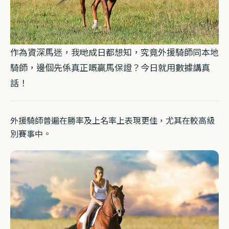
作為資深馬迷，我哋成日都想知，究竟外援騎師同本地
騎師，邊個先係真正嘅贏馬保證？今日就用數據講真
話！
外援騎師普遍在勝率及上名率上表現更佳，尤其在較高級
別賽事中。