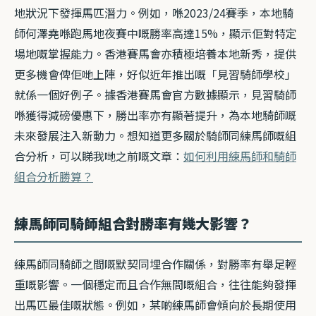
地狀況下發揮馬匹潛力。例如，喺2023/24賽季，本地騎
師何澤堯喺跑馬地夜賽中嘅勝率高達15%，顯示佢對特定
場地嘅掌握能力。香港賽馬會亦積極培養本地新秀，提供
更多機會俾佢哋上陣，好似近年推出嘅「見習騎師學校」
就係一個好例子。據香港賽馬會官方數據顯示，見習騎師
喺獲得減磅優惠下，勝出率亦有顯著提升，為本地騎師嘅
未來發展注入新動力。想知道更多關於騎師同練馬師嘅組
合分析，可以睇我哋之前嘅文章：
如何利用練馬師和騎師
組合分析勝算？
練馬師同騎師組合對勝率有幾大影響？
練馬師同騎師之間嘅默契同埋合作關係，對勝率有舉足輕
重嘅影響。一個穩定而且合作無間嘅組合，往往能夠發揮
出馬匹最佳嘅狀態。例如，某啲練馬師會傾向於長期使用