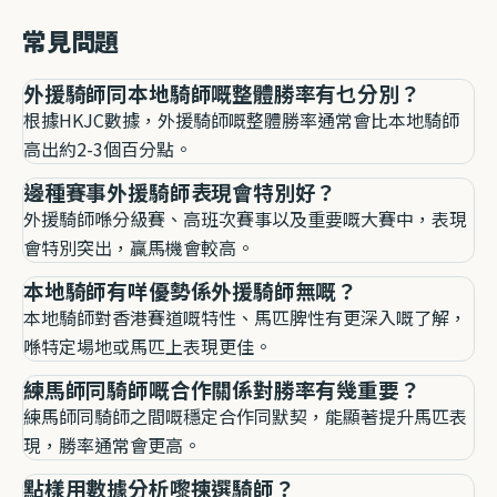
常見問題
外援騎師同本地騎師嘅整體勝率有乜分別？
根據HKJC數據，外援騎師嘅整體勝率通常會比本地騎師
高出約2-3個百分點。
邊種賽事外援騎師表現會特別好？
外援騎師喺分級賽、高班次賽事以及重要嘅大賽中，表現
會特別突出，贏馬機會較高。
本地騎師有咩優勢係外援騎師無嘅？
本地騎師對香港賽道嘅特性、馬匹脾性有更深入嘅了解，
喺特定場地或馬匹上表現更佳。
練馬師同騎師嘅合作關係對勝率有幾重要？
練馬師同騎師之間嘅穩定合作同默契，能顯著提升馬匹表
現，勝率通常會更高。
點樣用數據分析嚟揀選騎師？