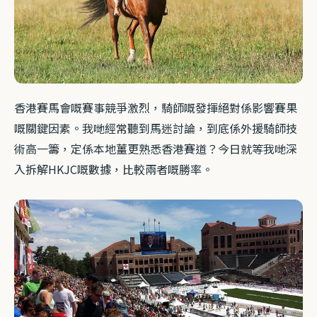
香港賽馬會嘅賽事競爭激烈，騎師嘅發揮絕對係影響賽果
嘅關鍵因素。我哋經常聽到馬迷討論，到底係外援騎師技
術高一籌，定係本地薑更熟悉香港賽道？今日就等我哋深
入拆解HKJC嘅數據，比較兩者嘅勝率。