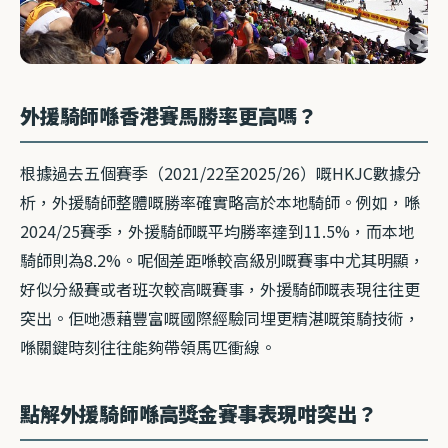
外援騎師喺香港賽馬勝率更高嗎？
根據過去五個賽季（2021/22至2025/26）嘅HKJC數據分
析，外援騎師整體嘅勝率確實略高於本地騎師。例如，喺
2024/25賽季，外援騎師嘅平均勝率達到11.5%，而本地
騎師則為8.2%。呢個差距喺較高級別嘅賽事中尤其明顯，
好似分級賽或者班次較高嘅賽事，外援騎師嘅表現往往更
突出。佢哋憑藉豐富嘅國際經驗同埋更精湛嘅策騎技術，
喺關鍵時刻往往能夠帶領馬匹衝線。
點解外援騎師喺高獎金賽事表現咁突出？